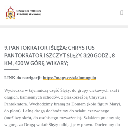
Skip
to
content
9. PANTOKRATOR I ŚLĘŻA: CHRYSTUS
PANTOKRATOR I SZCZYT ŚLĘŻY, 3:20 GODZ., 8
KM, 430 W GÓRĘ, WIKARY;
LINK do nawigacji:
https://mapy.cz/s/lalumugulu
Wycieczka w tajemniczą część Ślęży, do grupy ciekawych skał i
długich, kamiennych schodów, z płaskorzeźbą Chrystusa
Pantokratora. Wychodzimy bramą za Domem (koło figury Maryi,
do płotu). Leśną drogą dochodzimy do szlaku czerwonego
(możliwy skrót, do osobistego rozważenia). Szlakiem pniemy się
w górę, za Drogą wokół Ślęży odbijając w prawo. Docieramy do