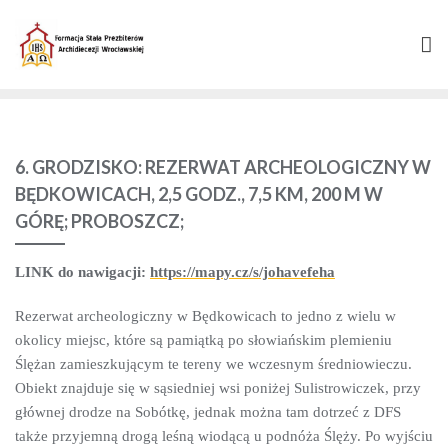
Skip
to
content
6. GRODZISKO: REZERWAT ARCHEOLOGICZNY W
BĘDKOWICACH, 2,5 GODZ., 7,5 KM, 200 M W
GÓRĘ; PROBOSZCZ;
LINK do nawigacji:
https://mapy.cz/s/johavefeha
Rezerwat archeologiczny w Będkowicach to jedno z wielu w
okolicy miejsc, które są pamiątką po słowiańskim plemieniu
Ślężan zamieszkującym te tereny we wczesnym średniowieczu.
Obiekt znajduje się w sąsiedniej wsi poniżej Sulistrowiczek, przy
głównej drodze na Sobótkę, jednak można tam dotrzeć z DFS
także przyjemną drogą leśną wiodącą u podnóża Ślęży. Po wyjściu