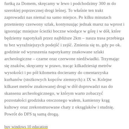
furtką za Domem, skręcamy w lewo i podchodzimy 300 m do
szerokiej poprzecznej drogi leśnej. To właśnie ten trakt
zaprowadzi nas niemal na samo miejsce. Po kilku minutach
przetniemy czerwony szlak, kontynuując jednak marsz na wprost i
ignorując mniejsze ścieżki boczne wiodące w górę i w dół, które
będziemy napotykali przez najbliższe 2km – nasza trasa przebiega
tu bez wyraźniejszych podejść i zejść. Zmienia się to, gdy po ok.
godzinie od wyruszenia napotykamy znakowane szlaki
archeologiczne – czarne oraz czerwone niedźwiadki. Trzymając
się znaków, skręcamy w prawo, tracąc kilkadziesiąt metrów
wysokości i po pół kilometra docieramy do cmentarzyska
kurhanów (stożkowych kopców ziemnych) z IX w. Kolejne
kilkaset metrów znakowanej drogi w dół doprowadzi nas do
skansenu archeologicznego, w którym warto zobaczyć
pozostałości grodziska otoczonego wałem, kamienny krąg
kultowy oraz zrekonstruowane chaty z okrąglaków i studnię.
Powrót do DFS tą samą drogą.
buy windows 10 education