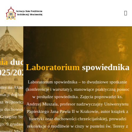
duchowości
Akademia
Laboratorium
spowiednika
/2026
2025
Laboratorium spowiednika – to dwudniowe spotkanie
 Akademię Formacji, która
W tym roku zapraszamy na
(konferencje i warsztaty), stanowiące praktyczną pomoc
 duchowej: 15 października
jest poświęcona formacji
w posłudze spowiednika. Zajęcia poprowadzi ks.
jtowicz OCD., Mistyka
2025 – o. Mariusz Wó
Andrzej Muszala, profesor nadzwyczajny Uniwersytetu
howości karmelitańskiej. 24
codzienności. W kręgu duc
Papieskiego Jana Pawła II w Krakowie, autor książek z
gorz Strzelczyk, Duchowość
listopada 2025 – ks. Grze
bioetyki oraz duchowości chrześcijańskiej, prowadzi
grudnia 2025 – o. bp Jacek
kapłana diecezjalnego. 9 
rekolekcje o modlitwie w ciszy w pustelni św. Teresy z
 Misji Współdzielonej. 16
Kiciński CMF, Duchowość