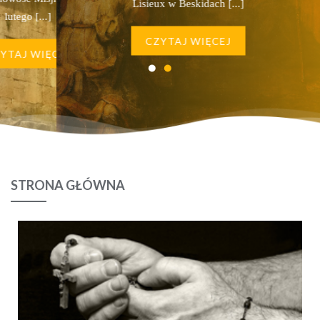
Lisieux w Beskidach [...]
o [...]
luteg
CZYTAJ WIĘCEJ
 WIĘCEJ
CZYTAJ
STRONA GŁÓWNA